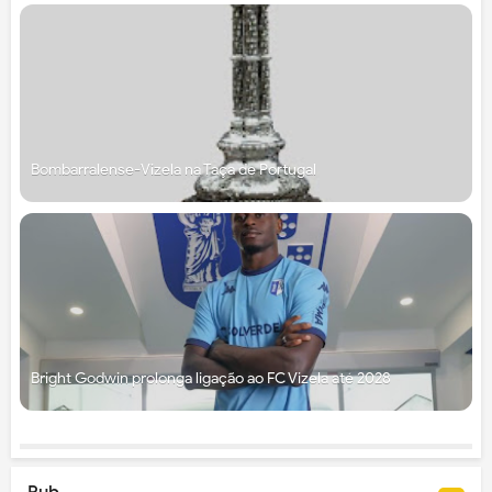
Bombarralense-Vizela na Taça de Portugal
Bright Godwin prolonga ligação ao FC Vizela até 2028