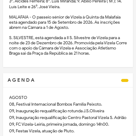
3⁰. Alcides Ferreira; 8⁰. Luís Miranda; 9. Abílio Pereira ( M ); 14.
Luís Leite e 26⁰. José Vieira.
MALAFAIA - O passeio sénior de Vizela à Quinta da Malafaia
está agendado para 15 de Setembro de 2026. As inscrições
abrem na Câmara a 1 de Agosto.
S. SILVESTRE, está agendada a II S. Silvestre de Vizela para a
noite de 23 de Dezembro de 2026. Promovida pela Vizela Corre
com o apoio da Câmara de Vizela e Associação Atletismo
Braga sai da Praça da República às 21 horas.
A G E N D A
AGOSTO
08, Festival Internacional Bombos Família Peixoto.
09, Inauguração requalificação rotunda J.S.Oliveira
09, Inauguração requalificação Centro Pastoral Vizela S. Adrião
09, FC Vizela-Leiria, primeira jornada, domingo 14h00.
09, Festas Vizela, atuação de Pluto.