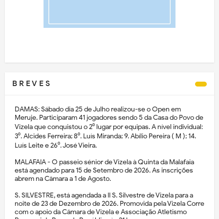
B R E V E S
DAMAS: Sábado dia 25 de Julho realizou-se o Open em
Meruje. Participaram 41 jogadores sendo 5 da Casa do Povo de
Vizela que conquistou o 2⁰ lugar por equipas. A nível individual:
3⁰. Alcides Ferreira; 8⁰. Luís Miranda; 9. Abílio Pereira ( M ); 14.
Luís Leite e 26⁰. José Vieira.
MALAFAIA - O passeio sénior de Vizela à Quinta da Malafaia
está agendado para 15 de Setembro de 2026. As inscrições
abrem na Câmara a 1 de Agosto.
S. SILVESTRE, está agendada a II S. Silvestre de Vizela para a
noite de 23 de Dezembro de 2026. Promovida pela Vizela Corre
com o apoio da Câmara de Vizela e Associação Atletismo