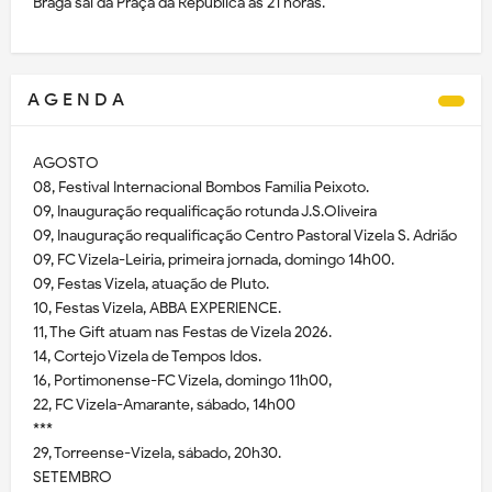
Braga sai da Praça da República às 21 horas.
A G E N D A
AGOSTO
08, Festival Internacional Bombos Família Peixoto.
09, Inauguração requalificação rotunda J.S.Oliveira
09, Inauguração requalificação Centro Pastoral Vizela S. Adrião
09, FC Vizela-Leiria, primeira jornada, domingo 14h00.
09, Festas Vizela, atuação de Pluto.
10, Festas Vizela, ABBA EXPERIENCE.
11, The Gift atuam nas Festas de Vizela 2026.
14, Cortejo Vizela de Tempos Idos.
16, Portimonense-FC Vizela, domingo 11h00,
22, FC Vizela-Amarante, sábado, 14h00
***
29, Torreense-Vizela, sábado, 20h30.
SETEMBRO