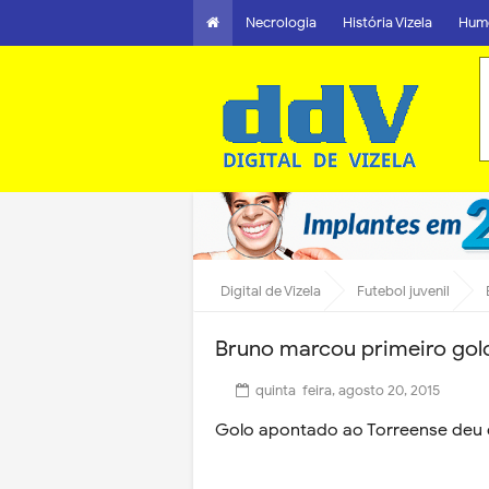
Necrologia
História Vizela
Hum
Digital de Vizela
Futebol juvenil
Bruno marcou primeiro golo
quinta-feira, agosto 20, 2015
Golo apontado ao Torreense deu