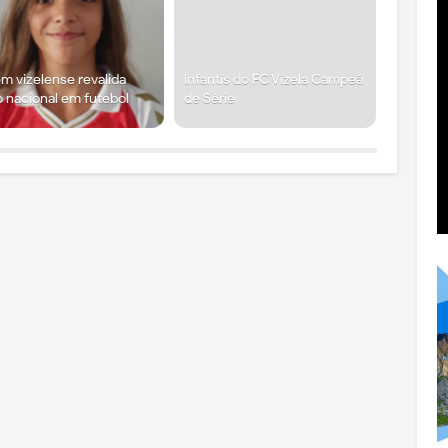
m vizelense revalida
Infantis do FC Vizela Campeã
lo nacional em futebol
de Série