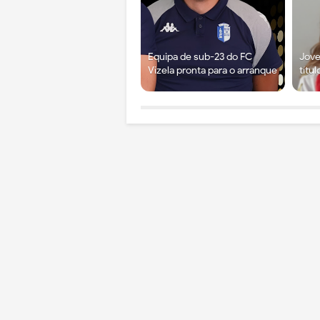
Equipa de sub-23 do FC
Jove
Vizela pronta para o arranque
títu