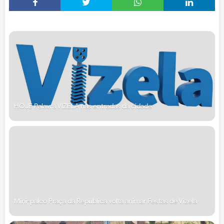
HOJE Palavra VIZELA nas entradas da cidade
Mini-palco Praça da República volta animar Festas de Vizela