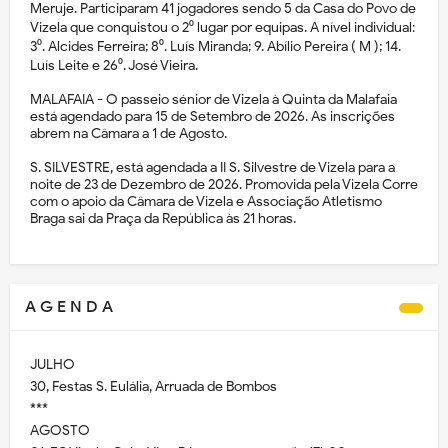
Meruje. Participaram 41 jogadores sendo 5 da Casa do Povo de
Vizela que conquistou o 2⁰ lugar por equipas. A nível individual:
3⁰. Alcides Ferreira; 8⁰. Luís Miranda; 9. Abílio Pereira ( M ); 14.
Luís Leite e 26⁰. José Vieira.
MALAFAIA - O passeio sénior de Vizela à Quinta da Malafaia
está agendado para 15 de Setembro de 2026. As inscrições
abrem na Câmara a 1 de Agosto.
S. SILVESTRE, está agendada a II S. Silvestre de Vizela para a
noite de 23 de Dezembro de 2026. Promovida pela Vizela Corre
com o apoio da Câmara de Vizela e Associação Atletismo
Braga sai da Praça da República às 21 horas.
A G E N D A
JULHO
30, Festas S. Eulália, Arruada de Bombos
***
AGOSTO