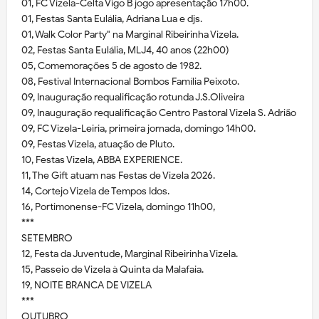
01, FC Vizela-Celta Vigo B jogo apresentação 17h00.
01, Festas Santa Eulália, Adriana Lua e djs.
01, Walk Color Party" na Marginal Ribeirinha Vizela.
02, Festas Santa Eulália, MLJ4, 40 anos (22h00)
05, Comemorações 5 de agosto de 1982.
08, Festival Internacional Bombos Família Peixoto.
09, Inauguração requalificação rotunda J.S.Oliveira
09, Inauguração requalificação Centro Pastoral Vizela S. Adrião
09, FC Vizela-Leiria, primeira jornada, domingo 14h00.
09, Festas Vizela, atuação de Pluto.
10, Festas Vizela, ABBA EXPERIENCE.
11, The Gift atuam nas Festas de Vizela 2026.
14, Cortejo Vizela de Tempos Idos.
16, Portimonense-FC Vizela, domingo 11h00,
***
SETEMBRO
12, Festa da Juventude, Marginal Ribeirinha Vizela.
15, Passeio de Vizela à Quinta da Malafaia.
19, NOITE BRANCA DE VIZELA
***
OUTUBRO