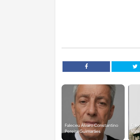
Faleceu Álvaro Constantino
Fale
Pereira Guimarães
Vale