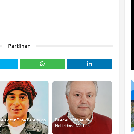
Partilhar
ceu Vítor Filipe Pereira do
Faleceu Manuel da
 Alves
Natividade Martins