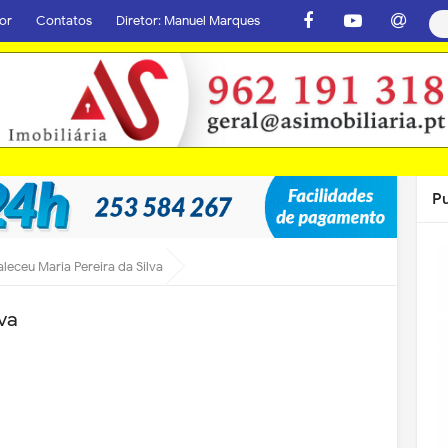
or
Contatos
Diretor: Manuel Marques
P
aleceu Maria Pereira da Silva
lva