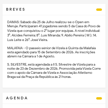
B R E V E S
DAMAS: Sábado dia 25 de Julho realizou-se o Open em
Meruje. Participaram 41 jogadores sendo 5 da Casa do Povo de
Vizela que conquistou o 2⁰ lugar por equipas. A nível individual:
3⁰. Alcides Ferreira; 8⁰. Luís Miranda; 9. Abílio Pereira ( M ); 14.
Luís Leite e 26⁰. José Vieira.
MALAFAIA - O passeio sénior de Vizela à Quinta da Malafaia
está agendado para 15 de Setembro de 2026. As inscrições
abrem na Câmara a 1 de Agosto.
S. SILVESTRE, está agendada a II S. Silvestre de Vizela para a
noite de 23 de Dezembro de 2026. Promovida pela Vizela Corre
com o apoio da Câmara de Vizela e Associação Atletismo
Braga sai da Praça da República às 21 horas.
A G E N D A