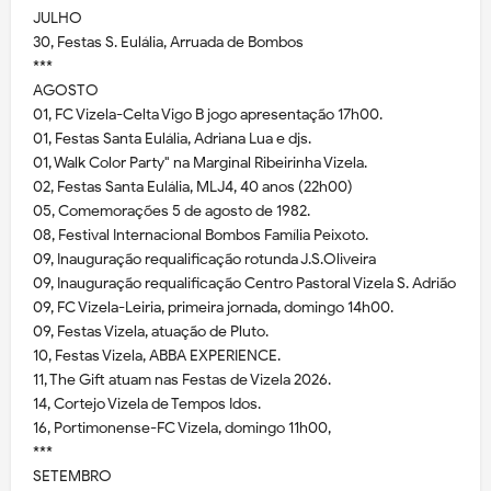
JULHO
30, Festas S. Eulália, Arruada de Bombos
***
AGOSTO
01, FC Vizela-Celta Vigo B jogo apresentação 17h00.
01, Festas Santa Eulália, Adriana Lua e djs.
01, Walk Color Party" na Marginal Ribeirinha Vizela.
02, Festas Santa Eulália, MLJ4, 40 anos (22h00)
05, Comemorações 5 de agosto de 1982.
08, Festival Internacional Bombos Família Peixoto.
09, Inauguração requalificação rotunda J.S.Oliveira
09, Inauguração requalificação Centro Pastoral Vizela S. Adrião
09, FC Vizela-Leiria, primeira jornada, domingo 14h00.
09, Festas Vizela, atuação de Pluto.
10, Festas Vizela, ABBA EXPERIENCE.
11, The Gift atuam nas Festas de Vizela 2026.
14, Cortejo Vizela de Tempos Idos.
16, Portimonense-FC Vizela, domingo 11h00,
***
SETEMBRO