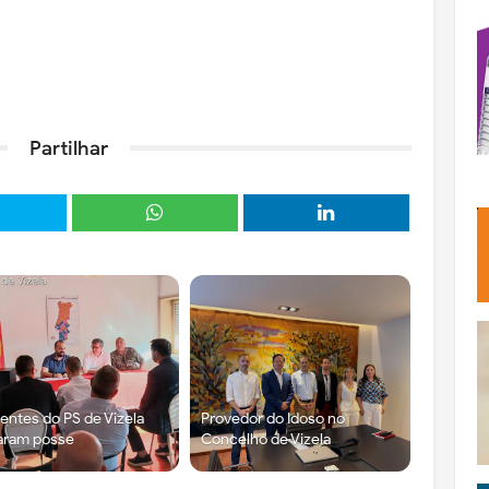
Partilhar
gentes do PS de Vizela
Provedor do Idoso no
aram posse
Concelho de Vizela