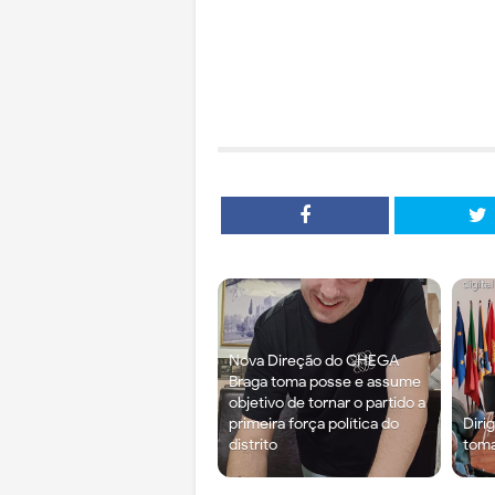
Nova Direção do CHEGA
Braga toma posse e assume
objetivo de tornar o partido a
primeira força política do
Diri
distrito
tom