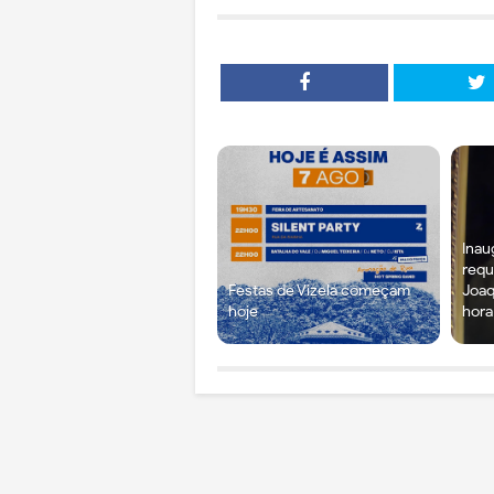
Inau
requ
Festas de Vizela começam
Joaq
hoje
hora