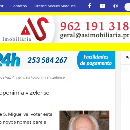
or
Contatos
Diretor: Manuel Marques
P
s Vaz Pinheiro na toponímia vizelense
oponímia vizelense
 S. Miguel vai votar esta
co novos nomes para a