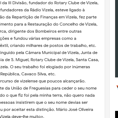
 da III Divisão, fundador do Rotary Clube de Vizela,
fundadores da Rádio Vizela, esteve ligado à
ção da Repartição de Finanças em Vizela, fez parte
mento para a Restauração do Concelho de Vizela,
arca, dirigente dos Bombeiros entre outras
ções e fundou várias empresas como a
xtil, criando milhares de postos de trabalho, etc.
tinguido pela Câmara Municipal de Vizela, Junta de
ia de S. Miguel, Rotary Clube de Vizela, Santa Casa,
izela. O seu trabalho foi elogiado por inúmeras
 República, Cavaco Silva, etc.
rcurso de vizelense que poucos alcançarão.
vite da União de Freguesias para ceder o seu nome
do o que fiz foi pela minha terra, não quero nada
pessoas insistirem que o seu nome devias ser
por aceitar esta distinção. Mário José Oliveira
Vizela deve-lhe muito».