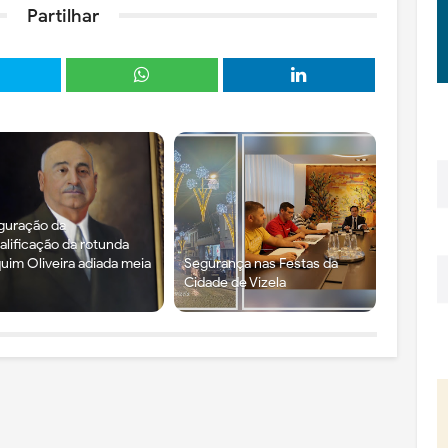
Partilhar
guração da
alificação da rotunda
uim Oliveira adiada meia
Segurança nas Festas da
Cidade de Vizela