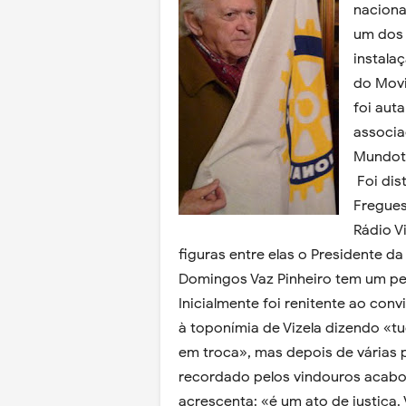
nacional
um dos 
instala
do Movi
foi aut
associa
Mundotê
Foi dis
Fregues
Rádio V
figuras entre elas o Presidente da
Domingos Vaz Pinheiro tem um pe
Inicialmente foi renitente ao con
à toponímia de Vizela dizendo «tu
em troca», mas depois de várias 
recordado pelos vindouros acabou 
acrescenta: «é um ato de justiça. 