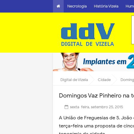
Necrologia
História Vizela
Hum
Digital de Vizela
Cidade
Domingo
Domingos Vaz Pinheiro na t
sexta-feira, setembro 25, 2015
A União de Freguesias de S. João e
terça-feira uma proposta de cin