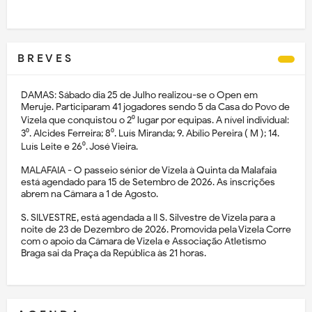
B R E V E S
DAMAS: Sábado dia 25 de Julho realizou-se o Open em
Meruje. Participaram 41 jogadores sendo 5 da Casa do Povo de
Vizela que conquistou o 2⁰ lugar por equipas. A nível individual:
3⁰. Alcides Ferreira; 8⁰. Luís Miranda; 9. Abílio Pereira ( M ); 14.
Luís Leite e 26⁰. José Vieira.
MALAFAIA - O passeio sénior de Vizela à Quinta da Malafaia
está agendado para 15 de Setembro de 2026. As inscrições
abrem na Câmara a 1 de Agosto.
S. SILVESTRE, está agendada a II S. Silvestre de Vizela para a
noite de 23 de Dezembro de 2026. Promovida pela Vizela Corre
com o apoio da Câmara de Vizela e Associação Atletismo
Braga sai da Praça da República às 21 horas.