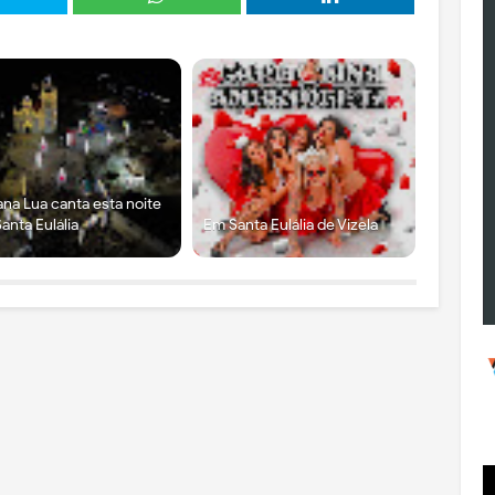
ana Lua canta esta noite
anta Eulália
Em Santa Eulália de Vizela