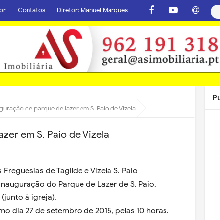
or
Contatos
Diretor: Manuel Marques
P
guração de parque de lazer em S. Paio de Vizela
zer em S. Paio de Vizela
Freguesias de Tagilde e Vizela S. Paio
inauguração do Parque de Lazer de S. Paio.
(junto à igreja).
mo dia 27 de setembro de 2015, pelas 10 horas.