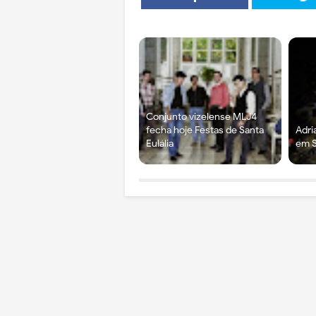
Conjunto vizelense MLJ4
fecha hoje Festas de Santa
Adri
Eulália
em S