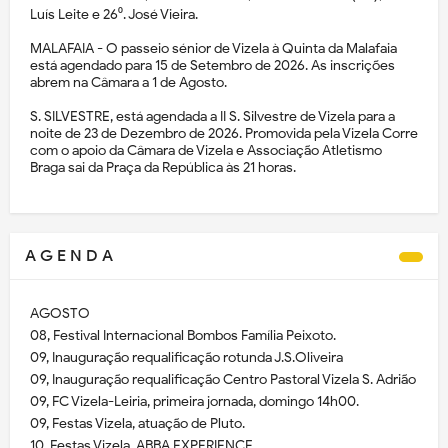
Luís Leite e 26⁰. José Vieira.
MALAFAIA - O passeio sénior de Vizela à Quinta da Malafaia
está agendado para 15 de Setembro de 2026. As inscrições
abrem na Câmara a 1 de Agosto.
S. SILVESTRE, está agendada a II S. Silvestre de Vizela para a
noite de 23 de Dezembro de 2026. Promovida pela Vizela Corre
com o apoio da Câmara de Vizela e Associação Atletismo
Braga sai da Praça da República às 21 horas.
A G E N D A
AGOSTO
08, Festival Internacional Bombos Família Peixoto.
09, Inauguração requalificação rotunda J.S.Oliveira
09, Inauguração requalificação Centro Pastoral Vizela S. Adrião
09, FC Vizela-Leiria, primeira jornada, domingo 14h00.
09, Festas Vizela, atuação de Pluto.
10, Festas Vizela, ABBA EXPERIENCE.