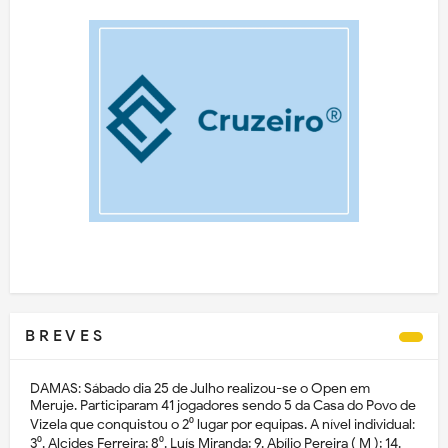
B R E V E S
DAMAS: Sábado dia 25 de Julho realizou-se o Open em
Meruje. Participaram 41 jogadores sendo 5 da Casa do Povo de
Vizela que conquistou o 2⁰ lugar por equipas. A nível individual:
3⁰. Alcides Ferreira; 8⁰. Luís Miranda; 9. Abílio Pereira ( M ); 14.