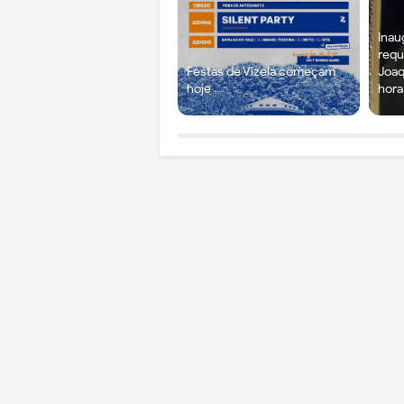
Inau
requ
Festas de Vizela começam
Joaq
hoje
hora