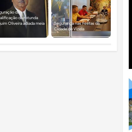
guração da
alificação da rotunda
uim Oliveira adiada meia
Segurança nas Festas da
Cidade de Vizela