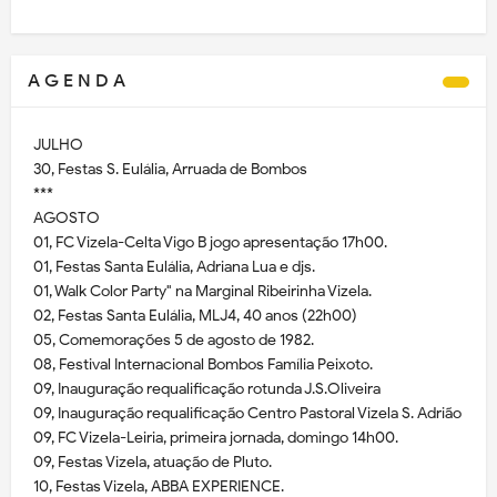
A G E N D A
JULHO
30, Festas S. Eulália, Arruada de Bombos
***
AGOSTO
01, FC Vizela-Celta Vigo B jogo apresentação 17h00.
01, Festas Santa Eulália, Adriana Lua e djs.
01, Walk Color Party" na Marginal Ribeirinha Vizela.
02, Festas Santa Eulália, MLJ4, 40 anos (22h00)
05, Comemorações 5 de agosto de 1982.
08, Festival Internacional Bombos Família Peixoto.
09, Inauguração requalificação rotunda J.S.Oliveira
09, Inauguração requalificação Centro Pastoral Vizela S. Adrião
09, FC Vizela-Leiria, primeira jornada, domingo 14h00.
09, Festas Vizela, atuação de Pluto.
10, Festas Vizela, ABBA EXPERIENCE.