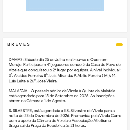
B R E V E S
DAMAS: Sábado dia 25 de Julho realizou-se o Open em
Meruje. Participaram 41 jogadores sendo 5 da Casa do Povo de
Vizela que conquistou o 2⁰ lugar por equipas. A nível individual:
3⁰. Alcides Ferreira; 8⁰. Luís Miranda; 9. Abílio Pereira ( M ); 14.
Luís Leite e 26⁰. José Vieira.
MALAFAIA - O passeio sénior de Vizela à Quinta da Malafaia
está agendado para 15 de Setembro de 2026. As inscrições
abrem na Câmara a 1 de Agosto.
S. SILVESTRE, está agendada a II S. Silvestre de Vizela para a
noite de 23 de Dezembro de 2026. Promovida pela Vizela Corre
com o apoio da Câmara de Vizela e Associação Atletismo
Braga sai da Praça da República às 21 horas.