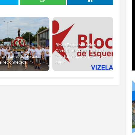
Bloco Esquerda exige à
Câmara de Vizela medidas
raria de S. Bento das
imediatas de protecção do
s reconhecida
calor