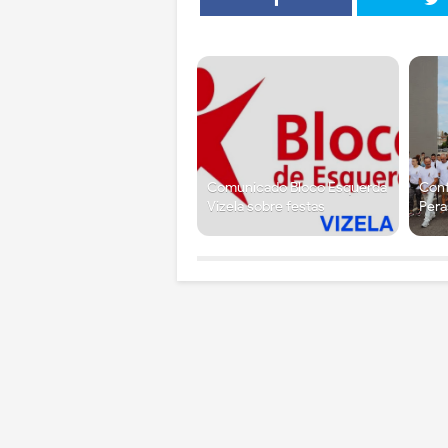
Comunicado Bloco Esquerda
Conf
Vizela sobre festas
Pera