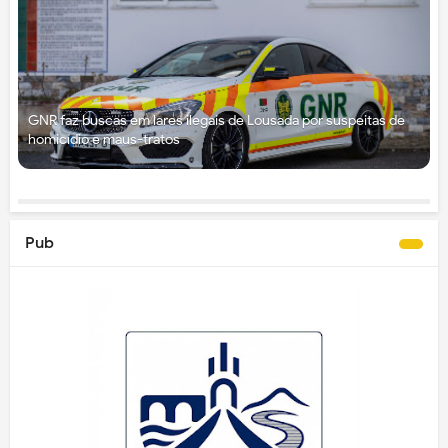
GNR faz buscas em lares ilegais de Lousada por suspeitas de
homicídio e maus-tratos
Pub