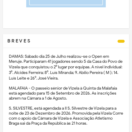
B R E V E S
DAMAS: Sábado dia 25 de Julho realizou-se o Open em
Meruje. Participaram 41 jogadores sendo 5 da Casa do Povo de
Vizela que conquistou o 2⁰ lugar por equipas. A nível individual:
3⁰. Alcides Ferreira; 8⁰. Luís Miranda; 9. Abílio Pereira ( M ); 14.
Luís Leite e 26⁰. José Vieira.
MALAFAIA - O passeio sénior de Vizela à Quinta da Malafaia
está agendado para 15 de Setembro de 2026. As inscrições
abrem na Câmara a 1 de Agosto.
S. SILVESTRE, está agendada a II S. Silvestre de Vizela para a
noite de 23 de Dezembro de 2026. Promovida pela Vizela Corre
com o apoio da Câmara de Vizela e Associação Atletismo
Braga sai da Praça da República às 21 horas.