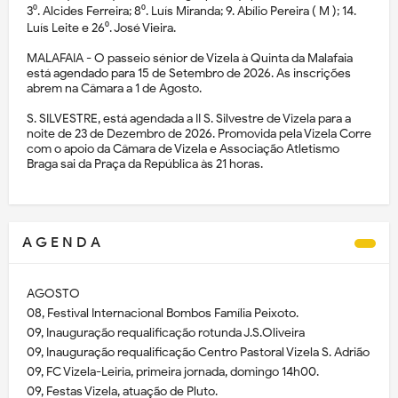
3⁰. Alcides Ferreira; 8⁰. Luís Miranda; 9. Abílio Pereira ( M ); 14.
Luís Leite e 26⁰. José Vieira.
MALAFAIA - O passeio sénior de Vizela à Quinta da Malafaia
está agendado para 15 de Setembro de 2026. As inscrições
abrem na Câmara a 1 de Agosto.
S. SILVESTRE, está agendada a II S. Silvestre de Vizela para a
noite de 23 de Dezembro de 2026. Promovida pela Vizela Corre
com o apoio da Câmara de Vizela e Associação Atletismo
Braga sai da Praça da República às 21 horas.
A G E N D A
AGOSTO
08, Festival Internacional Bombos Família Peixoto.
09, Inauguração requalificação rotunda J.S.Oliveira
09, Inauguração requalificação Centro Pastoral Vizela S. Adrião
09, FC Vizela-Leiria, primeira jornada, domingo 14h00.
09, Festas Vizela, atuação de Pluto.