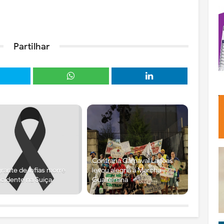
Partilhar
Confraria Carnaval Lagoas
rante de Infias morre
levou alegria à Marcha
cidente na Suíça
Gualteriana