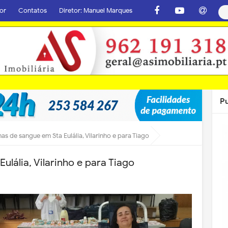
or
Contatos
Diretor: Manuel Marques
P
as de sangue em Sta Eulália, Vilarinho e para Tiago
ulália, Vilarinho e para Tiago