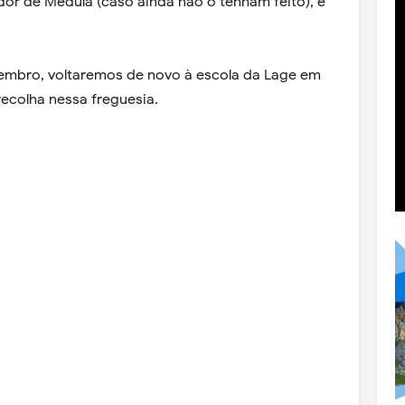
or de Medula (caso ainda não o tenham feito), e
mbro, voltaremos de novo à escola da Lage em
 recolha nessa freguesia.