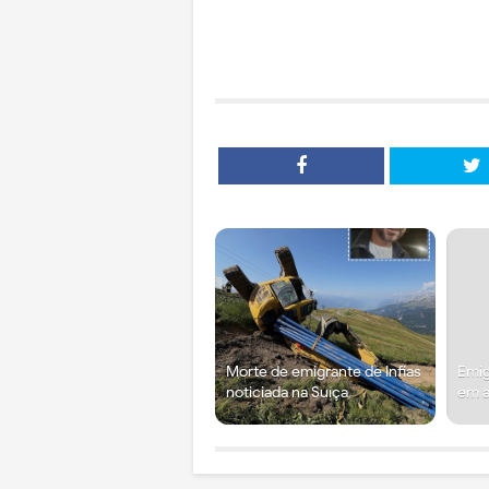
Morte de emigrante de Infias
Emig
noticiada na Suíça
em a