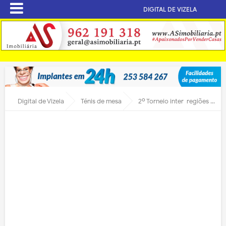
DIGITAL DE VIZELA
Digital de Vizela
Ténis de mesa
2º Torneio inter-regiões de ténis de mesa