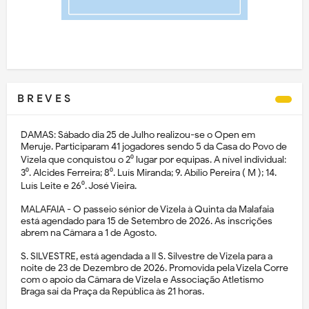
B R E V E S
DAMAS: Sábado dia 25 de Julho realizou-se o Open em
Meruje. Participaram 41 jogadores sendo 5 da Casa do Povo de
Vizela que conquistou o 2⁰ lugar por equipas. A nível individual:
3⁰. Alcides Ferreira; 8⁰. Luís Miranda; 9. Abílio Pereira ( M ); 14.
Luís Leite e 26⁰. José Vieira.
MALAFAIA - O passeio sénior de Vizela à Quinta da Malafaia
está agendado para 15 de Setembro de 2026. As inscrições
abrem na Câmara a 1 de Agosto.
S. SILVESTRE, está agendada a II S. Silvestre de Vizela para a
noite de 23 de Dezembro de 2026. Promovida pela Vizela Corre
com o apoio da Câmara de Vizela e Associação Atletismo
Braga sai da Praça da República às 21 horas.