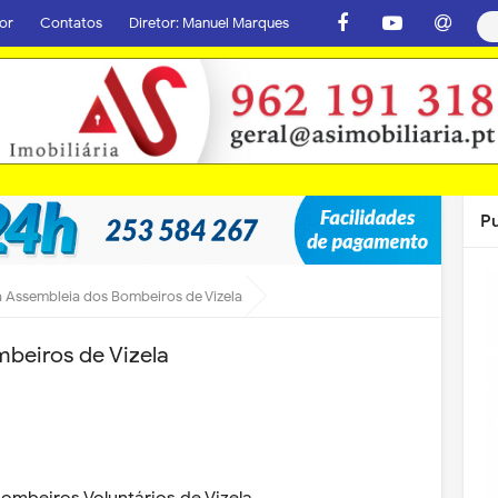
or
Contatos
Diretor: Manuel Marques
P
á Assembleia dos Bombeiros de Vizela
beiros de Vizela