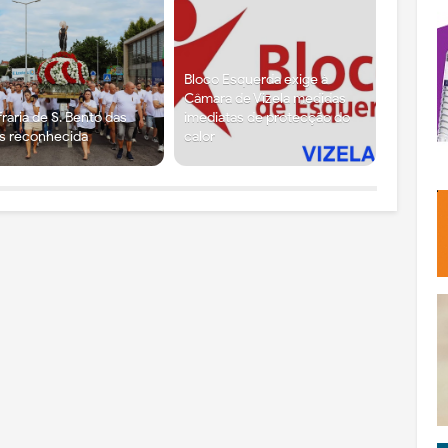
Bloco Esquerda exige à
Câmara de Vizela medidas
raria de S. Bento das
imediatas de protecção do
s reconhecida
calor