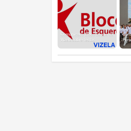
Comunicado Bloco Esquerda
Conf
Vizela sobre festas
Pera