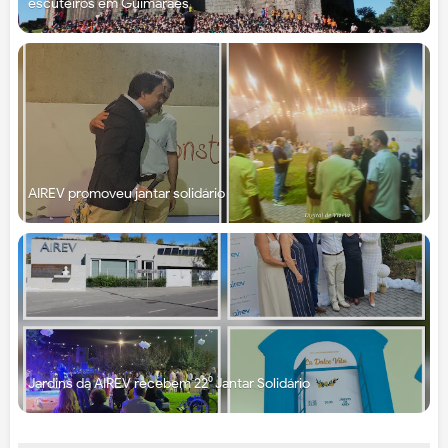
escuteiros em Guimarães
AIREV promoveu jantar solidário
Jardins da AIREV recebem 22⁰ Jantar Solidário