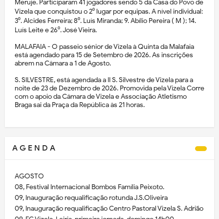
Meruje. Participaram 41 jogadores sendo 5 da Casa do Povo de
Vizela que conquistou o 2⁰ lugar por equipas. A nível individual:
3⁰. Alcides Ferreira; 8⁰. Luís Miranda; 9. Abílio Pereira ( M ); 14.
Luís Leite e 26⁰. José Vieira.
MALAFAIA - O passeio sénior de Vizela à Quinta da Malafaia
está agendado para 15 de Setembro de 2026. As inscrições
abrem na Câmara a 1 de Agosto.
S. SILVESTRE, está agendada a II S. Silvestre de Vizela para a
noite de 23 de Dezembro de 2026. Promovida pela Vizela Corre
com o apoio da Câmara de Vizela e Associação Atletismo
Braga sai da Praça da República às 21 horas.
A G E N D A
AGOSTO
08, Festival Internacional Bombos Família Peixoto.
09, Inauguração requalificação rotunda J.S.Oliveira
09, Inauguração requalificação Centro Pastoral Vizela S. Adrião