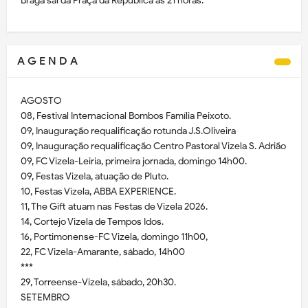
Braga sai da Praça da República às 21 horas.
A G E N D A
AGOSTO
08, Festival Internacional Bombos Família Peixoto.
09, Inauguração requalificação rotunda J.S.Oliveira
09, Inauguração requalificação Centro Pastoral Vizela S. Adrião
09, FC Vizela-Leiria, primeira jornada, domingo 14h00.
09, Festas Vizela, atuação de Pluto.
10, Festas Vizela, ABBA EXPERIENCE.
11, The Gift atuam nas Festas de Vizela 2026.
14, Cortejo Vizela de Tempos Idos.
16, Portimonense-FC Vizela, domingo 11h00,
22, FC Vizela-Amarante, sábado, 14h00
***
29, Torreense-Vizela, sábado, 20h30.
SETEMBRO