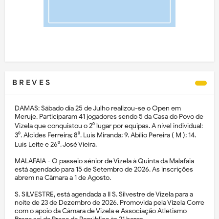
B R E V E S
DAMAS: Sábado dia 25 de Julho realizou-se o Open em
Meruje. Participaram 41 jogadores sendo 5 da Casa do Povo de
Vizela que conquistou o 2⁰ lugar por equipas. A nível individual:
3⁰. Alcides Ferreira; 8⁰. Luís Miranda; 9. Abílio Pereira ( M ); 14.
Luís Leite e 26⁰. José Vieira.
MALAFAIA - O passeio sénior de Vizela à Quinta da Malafaia
está agendado para 15 de Setembro de 2026. As inscrições
abrem na Câmara a 1 de Agosto.
S. SILVESTRE, está agendada a II S. Silvestre de Vizela para a
noite de 23 de Dezembro de 2026. Promovida pela Vizela Corre
com o apoio da Câmara de Vizela e Associação Atletismo