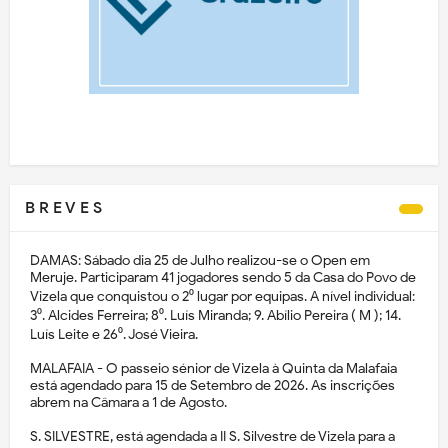
B R E V E S
DAMAS: Sábado dia 25 de Julho realizou-se o Open em
Meruje. Participaram 41 jogadores sendo 5 da Casa do Povo de
Vizela que conquistou o 2⁰ lugar por equipas. A nível individual:
3⁰. Alcides Ferreira; 8⁰. Luís Miranda; 9. Abílio Pereira ( M ); 14.
Luís Leite e 26⁰. José Vieira.
MALAFAIA - O passeio sénior de Vizela à Quinta da Malafaia
está agendado para 15 de Setembro de 2026. As inscrições
abrem na Câmara a 1 de Agosto.
S. SILVESTRE, está agendada a II S. Silvestre de Vizela para a