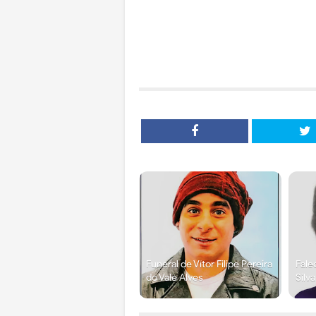
Funeral de Vítor Filipe Pereira
Fale
do Vale Alves
Silv