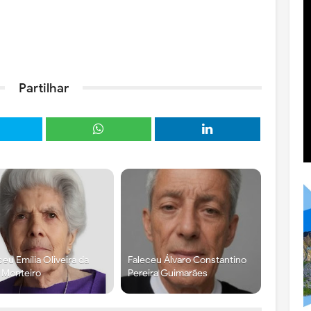
Partilhar
ceu Emília Oliveira da
Faleceu Álvaro Constantino
a Monteiro
Pereira Guimarães