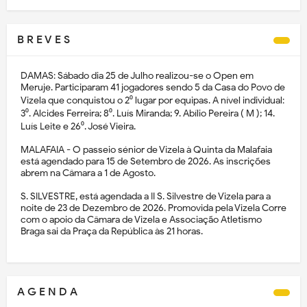
B R E V E S
DAMAS: Sábado dia 25 de Julho realizou-se o Open em
Meruje. Participaram 41 jogadores sendo 5 da Casa do Povo de
Vizela que conquistou o 2⁰ lugar por equipas. A nível individual:
3⁰. Alcides Ferreira; 8⁰. Luís Miranda; 9. Abílio Pereira ( M ); 14.
Luís Leite e 26⁰. José Vieira.
MALAFAIA - O passeio sénior de Vizela à Quinta da Malafaia
está agendado para 15 de Setembro de 2026. As inscrições
abrem na Câmara a 1 de Agosto.
S. SILVESTRE, está agendada a II S. Silvestre de Vizela para a
noite de 23 de Dezembro de 2026. Promovida pela Vizela Corre
com o apoio da Câmara de Vizela e Associação Atletismo
Braga sai da Praça da República às 21 horas.
A G E N D A