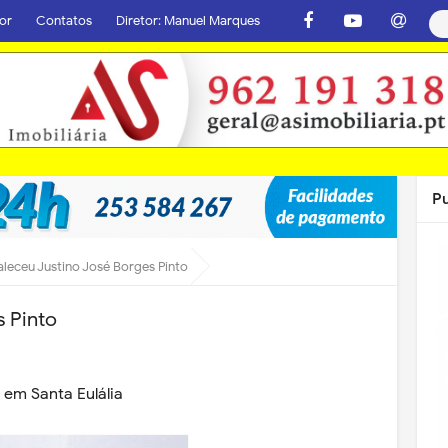
or
Contatos
Diretor: Manuel Marques
P
aleceu Justino José Borges Pinto
s Pinto
 em Santa Eulália