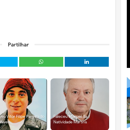
Partilhar
ceu Vítor Filipe Pereira do
Faleceu Manuel da
 Alves
Natividade Martins