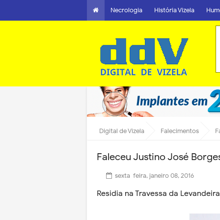
Necrologia
História Vizela
Hum
Digital de Vizela
Falecimentos
F
Faleceu Justino José Borge
sexta-feira, janeiro 08, 2016
Residia na Travessa da Levandeira