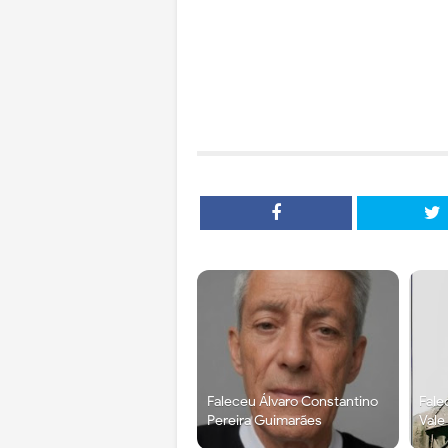
Faleceu Álvaro Constantino
Fale
Pereira Guimarães
Vale