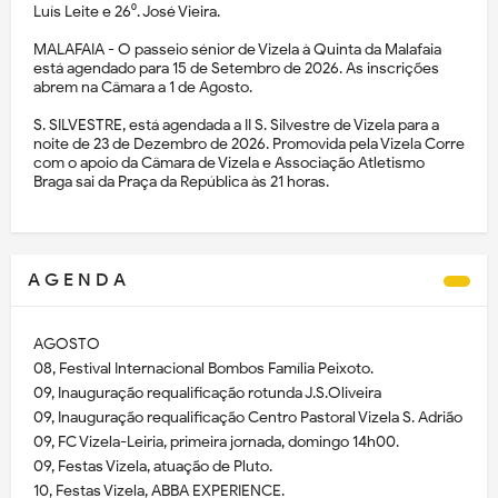
Luís Leite e 26⁰. José Vieira.
MALAFAIA - O passeio sénior de Vizela à Quinta da Malafaia
está agendado para 15 de Setembro de 2026. As inscrições
abrem na Câmara a 1 de Agosto.
S. SILVESTRE, está agendada a II S. Silvestre de Vizela para a
noite de 23 de Dezembro de 2026. Promovida pela Vizela Corre
com o apoio da Câmara de Vizela e Associação Atletismo
Braga sai da Praça da República às 21 horas.
A G E N D A
AGOSTO
08, Festival Internacional Bombos Família Peixoto.
09, Inauguração requalificação rotunda J.S.Oliveira
09, Inauguração requalificação Centro Pastoral Vizela S. Adrião
09, FC Vizela-Leiria, primeira jornada, domingo 14h00.
09, Festas Vizela, atuação de Pluto.
10, Festas Vizela, ABBA EXPERIENCE.