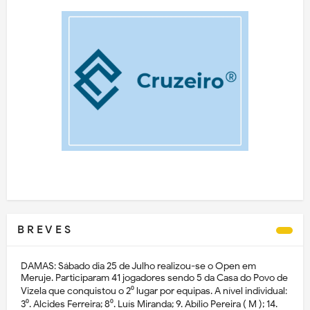
B R E V E S
DAMAS: Sábado dia 25 de Julho realizou-se o Open em
Meruje. Participaram 41 jogadores sendo 5 da Casa do Povo de
Vizela que conquistou o 2⁰ lugar por equipas. A nível individual:
3⁰. Alcides Ferreira; 8⁰. Luís Miranda; 9. Abílio Pereira ( M ); 14.