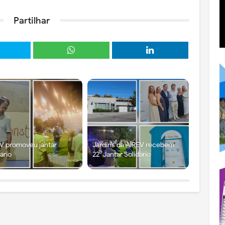
Partilhar
V promoveu jantar
Jardins da AIREV recebem
dário
22⁰ Jantar Solidário