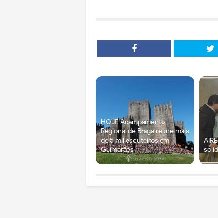
HOJE Acampamento
Regional de Braga reúne mais
de 5 mil escuteiros em
AIRE
Guimarães
soli