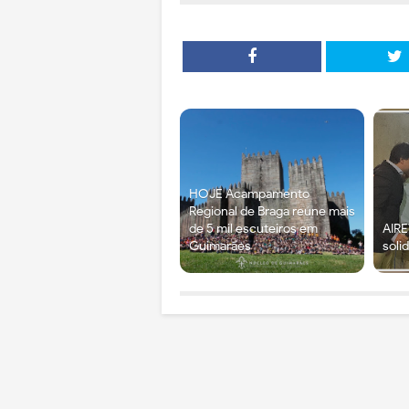
HOJE Acampamento
Regional de Braga reúne mais
de 5 mil escuteiros em
AIRE
Guimarães
soli