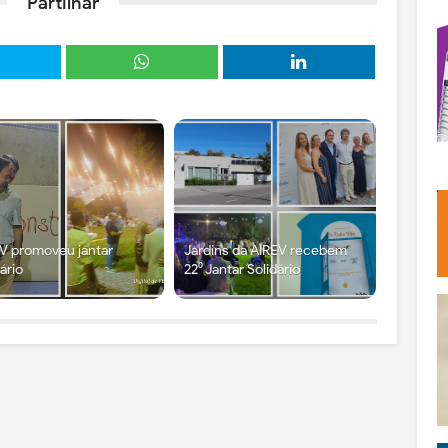
Partilhar
V promoveu jantar
Jardins da AIREV recebem
dário
22⁰ Jantar Solidário