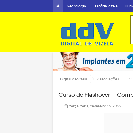
Necrologia
História Vizela
Hum
Digital de Vizela
Associações
Cu
Curso de Flashover – Com
terça-feira, fevereiro 16, 2016