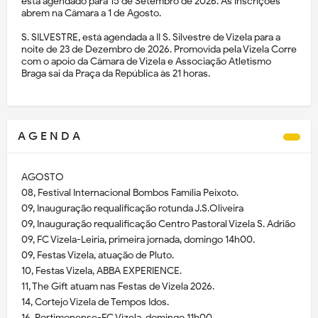
está agendado para 15 de Setembro de 2026. As inscrições
abrem na Câmara a 1 de Agosto.
S. SILVESTRE, está agendada a II S. Silvestre de Vizela para a
noite de 23 de Dezembro de 2026. Promovida pela Vizela Corre
com o apoio da Câmara de Vizela e Associação Atletismo
Braga sai da Praça da República às 21 horas.
A G E N D A
AGOSTO
08, Festival Internacional Bombos Família Peixoto.
09, Inauguração requalificação rotunda J.S.Oliveira
09, Inauguração requalificação Centro Pastoral Vizela S. Adrião
09, FC Vizela-Leiria, primeira jornada, domingo 14h00.
09, Festas Vizela, atuação de Pluto.
10, Festas Vizela, ABBA EXPERIENCE.
11, The Gift atuam nas Festas de Vizela 2026.
14, Cortejo Vizela de Tempos Idos.
16, Portimonense-FC Vizela, domingo 11h00,