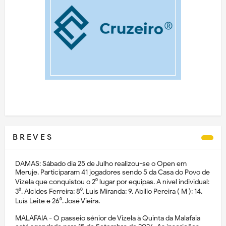
B R E V E S
DAMAS: Sábado dia 25 de Julho realizou-se o Open em
Meruje. Participaram 41 jogadores sendo 5 da Casa do Povo de
Vizela que conquistou o 2⁰ lugar por equipas. A nível individual:
3⁰. Alcides Ferreira; 8⁰. Luís Miranda; 9. Abílio Pereira ( M ); 14.
Luís Leite e 26⁰. José Vieira.
MALAFAIA - O passeio sénior de Vizela à Quinta da Malafaia