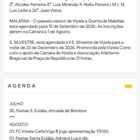
3⁰. Alcides Ferreira; 8⁰. Luís Miranda; 9. Abílio Pereira ( M ); 14.
Luís Leite e 26⁰. José Vieira.
MALAFAIA - O passeio sénior de Vizela à Quinta da Malafaia
está agendado para 15 de Setembro de 2026. As inscrições
abrem na Câmara a 1 de Agosto.
S. SILVESTRE, está agendada a II S. Silvestre de Vizela para a
noite de 23 de Dezembro de 2026. Promovida pela Vizela Corre
com o apoio da Câmara de Vizela e Associação Atletismo
Braga sai da Praça da República às 21 horas.
A G E N D A
JULHO
30, Festas S. Eulália, Arruada de Bombos
***
AGOSTO
01, FC Vizela-Celta Vigo B jogo apresentação 17h00.
01, Festas Santa Eulália, Adriana Lua e djs.