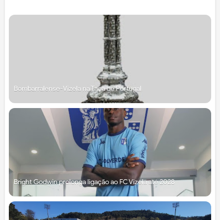
Bombarralense-Vizela na Taça de Portugal
Bright Godwin prolonga ligação ao FC Vizela até 2028