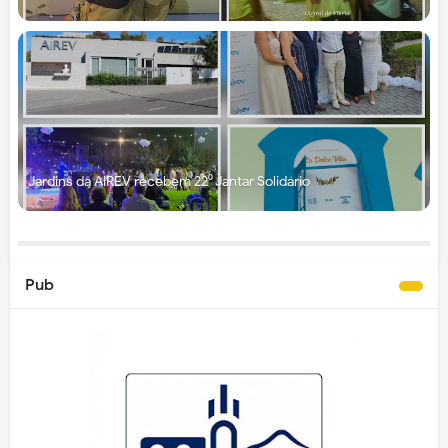
Jardins da AIREV recebem 22⁰ Jantar Solidário
Pub