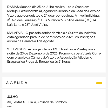
DAMAS: Sábado dia 25 de Julho realizou-se o Open em
Meruje. Participaram 41 jogadores sendo 5 da Casa do Povo de
Vizela que conquistou o 2⁰ lugar por equipas. A nível individual:
3⁰. Alcides Ferreira; 8⁰. Luís Miranda; 9. Abílio Pereira ( M ); 14.
Luís Leite e 26⁰. José Vieira.
MALAFAIA - O passeio sénior de Vizela à Quinta da Malafaia
está agendado para 15 de Setembro de 2026. As inscrições
abrem na Câmara a 1 de Agosto.
S. SILVESTRE, está agendada a II S. Silvestre de Vizela para a
noite de 23 de Dezembro de 2026. Promovida pela Vizela Corre
com o apoio da Câmara de Vizela e Associação Atletismo
Braga sai da Praça da República às 21 horas.
A G E N D A
JULHO
30, Festas S. Eulália, Arruada de Bombos
***