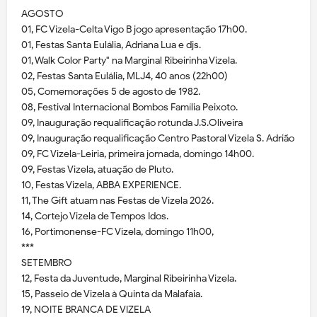
AGOSTO
01, FC Vizela-Celta Vigo B jogo apresentação 17h00.
01, Festas Santa Eulália, Adriana Lua e djs.
01, Walk Color Party" na Marginal Ribeirinha Vizela.
02, Festas Santa Eulália, MLJ4, 40 anos (22h00)
05, Comemorações 5 de agosto de 1982.
08, Festival Internacional Bombos Família Peixoto.
09, Inauguração requalificação rotunda J.S.Oliveira
09, Inauguração requalificação Centro Pastoral Vizela S. Adrião
09, FC Vizela-Leiria, primeira jornada, domingo 14h00.
09, Festas Vizela, atuação de Pluto.
10, Festas Vizela, ABBA EXPERIENCE.
11, The Gift atuam nas Festas de Vizela 2026.
14, Cortejo Vizela de Tempos Idos.
16, Portimonense-FC Vizela, domingo 11h00,
***
SETEMBRO
12, Festa da Juventude, Marginal Ribeirinha Vizela.
15, Passeio de Vizela à Quinta da Malafaia.
19, NOITE BRANCA DE VIZELA