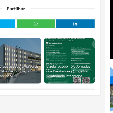
Partilhar
Braga assegura Via Verde
Vizela recebe hoje Jornadas
24 horas por dia, 365
dos Prestadores Cuidados
 por ano
Continuado Integrados