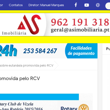
or
Contatos
Diretor: Manuel Marques
P
 sobre eutanásia promovida pelo RCV
romovida pelo RCV