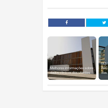
ULS 
Melhores informações sobre
AVC 
dados clínicos dos utentes
dias