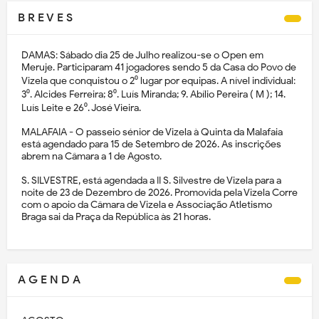
B R E V E S
DAMAS: Sábado dia 25 de Julho realizou-se o Open em
Meruje. Participaram 41 jogadores sendo 5 da Casa do Povo de
Vizela que conquistou o 2⁰ lugar por equipas. A nível individual:
3⁰. Alcides Ferreira; 8⁰. Luís Miranda; 9. Abílio Pereira ( M ); 14.
Luís Leite e 26⁰. José Vieira.
MALAFAIA - O passeio sénior de Vizela à Quinta da Malafaia
está agendado para 15 de Setembro de 2026. As inscrições
abrem na Câmara a 1 de Agosto.
S. SILVESTRE, está agendada a II S. Silvestre de Vizela para a
noite de 23 de Dezembro de 2026. Promovida pela Vizela Corre
com o apoio da Câmara de Vizela e Associação Atletismo
Braga sai da Praça da República às 21 horas.
A G E N D A