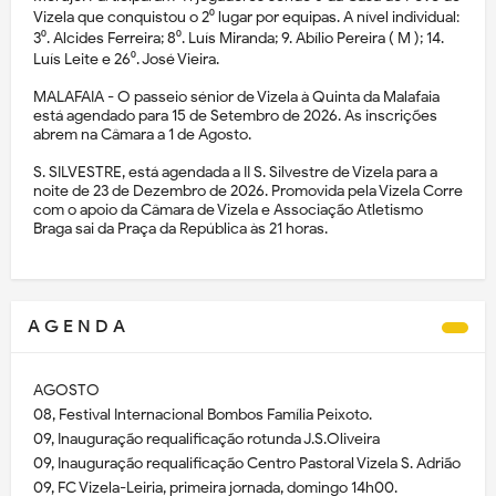
Vizela que conquistou o 2⁰ lugar por equipas. A nível individual:
3⁰. Alcides Ferreira; 8⁰. Luís Miranda; 9. Abílio Pereira ( M ); 14.
Luís Leite e 26⁰. José Vieira.
MALAFAIA - O passeio sénior de Vizela à Quinta da Malafaia
está agendado para 15 de Setembro de 2026. As inscrições
abrem na Câmara a 1 de Agosto.
S. SILVESTRE, está agendada a II S. Silvestre de Vizela para a
noite de 23 de Dezembro de 2026. Promovida pela Vizela Corre
com o apoio da Câmara de Vizela e Associação Atletismo
Braga sai da Praça da República às 21 horas.
A G E N D A
AGOSTO
08, Festival Internacional Bombos Família Peixoto.
09, Inauguração requalificação rotunda J.S.Oliveira
09, Inauguração requalificação Centro Pastoral Vizela S. Adrião
09, FC Vizela-Leiria, primeira jornada, domingo 14h00.