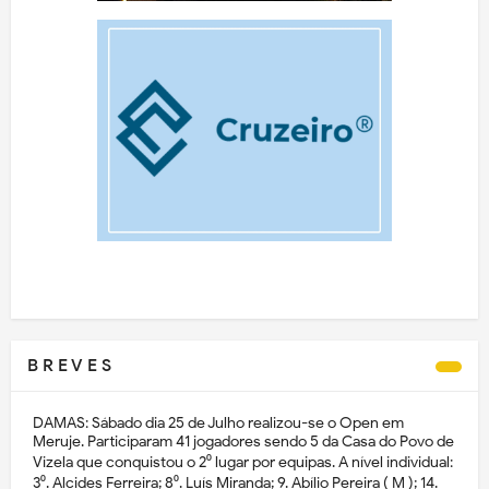
B R E V E S
DAMAS: Sábado dia 25 de Julho realizou-se o Open em
Meruje. Participaram 41 jogadores sendo 5 da Casa do Povo de
Vizela que conquistou o 2⁰ lugar por equipas. A nível individual:
3⁰. Alcides Ferreira; 8⁰. Luís Miranda; 9. Abílio Pereira ( M ); 14.