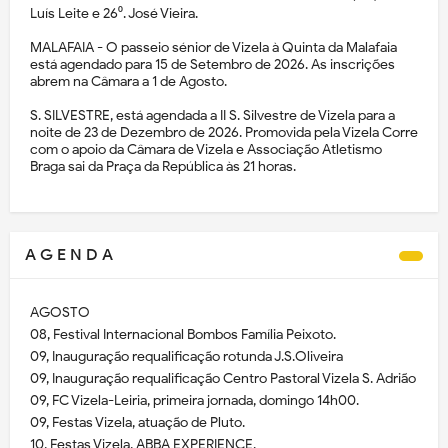
Luís Leite e 26⁰. José Vieira.
MALAFAIA - O passeio sénior de Vizela à Quinta da Malafaia
está agendado para 15 de Setembro de 2026. As inscrições
abrem na Câmara a 1 de Agosto.
S. SILVESTRE, está agendada a II S. Silvestre de Vizela para a
noite de 23 de Dezembro de 2026. Promovida pela Vizela Corre
com o apoio da Câmara de Vizela e Associação Atletismo
Braga sai da Praça da República às 21 horas.
A G E N D A
AGOSTO
08, Festival Internacional Bombos Família Peixoto.
09, Inauguração requalificação rotunda J.S.Oliveira
09, Inauguração requalificação Centro Pastoral Vizela S. Adrião
09, FC Vizela-Leiria, primeira jornada, domingo 14h00.
09, Festas Vizela, atuação de Pluto.
10, Festas Vizela, ABBA EXPERIENCE.