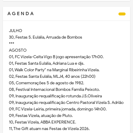
A G E N D A
JULHO
30, Festas S. Eulália, Arruada de Bombos
***
AGOSTO
01, FC Vizela-Celta Vigo B jogo apresentação 17h00.
01, Festas Santa Eulália, Adriana Lua e djs.
01, Walk Color Party" na Marginal Ribeirinha Vizela.
02, Festas Santa Eulália, MLJ4, 40 anos (22h00)
05, Comemorações 5 de agosto de 1982.
08, Festival Internacional Bombos Família Peixoto.
09, Inauguração requalificação rotunda J.S.Oliveira
09, Inauguração requalificação Centro Pastoral Vizela S. Adrião
09, FC Vizela-Leiria, primeira jornada, domingo 14h00.
09, Festas Vizela, atuação de Pluto.
10, Festas Vizela, ABBA EXPERIENCE.
11, The Gift atuam nas Festas de Vizela 2026.