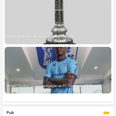
Bombarralense-Vizela na Taça de Portugal
Bright Godwin prolonga ligação ao FC Vizela até 2028
Pub