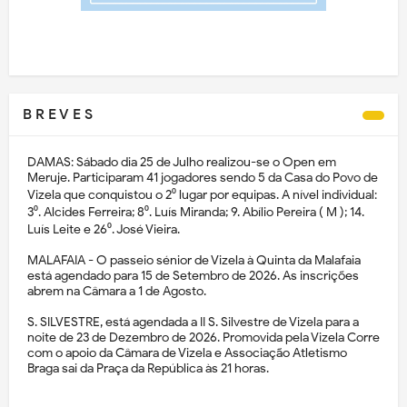
B R E V E S
DAMAS: Sábado dia 25 de Julho realizou-se o Open em
Meruje. Participaram 41 jogadores sendo 5 da Casa do Povo de
Vizela que conquistou o 2⁰ lugar por equipas. A nível individual:
3⁰. Alcides Ferreira; 8⁰. Luís Miranda; 9. Abílio Pereira ( M ); 14.
Luís Leite e 26⁰. José Vieira.
MALAFAIA - O passeio sénior de Vizela à Quinta da Malafaia
está agendado para 15 de Setembro de 2026. As inscrições
abrem na Câmara a 1 de Agosto.
S. SILVESTRE, está agendada a II S. Silvestre de Vizela para a
noite de 23 de Dezembro de 2026. Promovida pela Vizela Corre
com o apoio da Câmara de Vizela e Associação Atletismo
Braga sai da Praça da República às 21 horas.