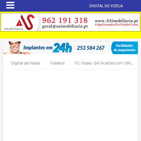
DIGITAL DE VIZELA
Digital de Vizela
Futebol
FC Vizela-Gil Vicente com 1.890 espetadores