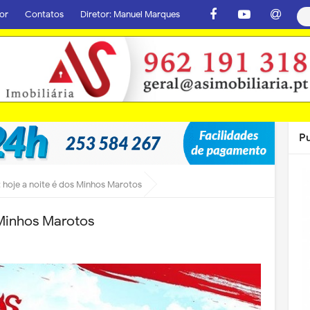
or
Contatos
Diretor: Manuel Marques
P
 hoje a noite é dos Minhos Marotos
 Minhos Marotos