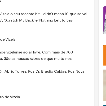
s
zela o seu recente hit 'I didn't mean it', que se vai
', 'Scratch My Back' e 'Nothing Left to Say'
de Vizela
ade vizelense ao ar livre. Com mais de 700
o. São as nossas raízes de que muito nos
 Abílio Torres; Rua Dr. Bráulio Caldas; Rua Nova
o de Vizela