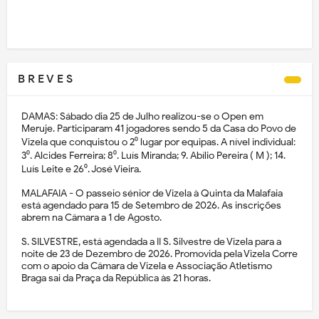
B R E V E S
DAMAS: Sábado dia 25 de Julho realizou-se o Open em
Meruje. Participaram 41 jogadores sendo 5 da Casa do Povo de
Vizela que conquistou o 2⁰ lugar por equipas. A nível individual:
3⁰. Alcides Ferreira; 8⁰. Luís Miranda; 9. Abílio Pereira ( M ); 14.
Luís Leite e 26⁰. José Vieira.
MALAFAIA - O passeio sénior de Vizela à Quinta da Malafaia
está agendado para 15 de Setembro de 2026. As inscrições
abrem na Câmara a 1 de Agosto.
S. SILVESTRE, está agendada a II S. Silvestre de Vizela para a
noite de 23 de Dezembro de 2026. Promovida pela Vizela Corre
com o apoio da Câmara de Vizela e Associação Atletismo
Braga sai da Praça da República às 21 horas.