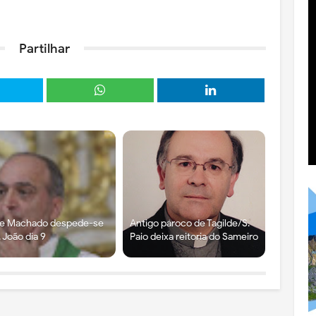
Partilhar
re Machado despede-se
Antigo pároco de Tagilde/S.
. João dia 9
Paio deixa reitoria do Sameiro