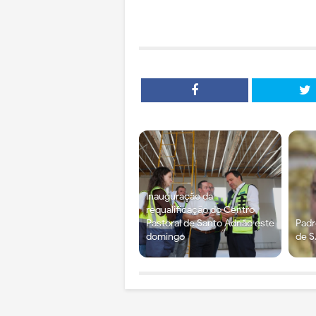
Inauguração da
requalificação do Centro
Pastoral de Santo Adrião este
Pad
domingo
de S