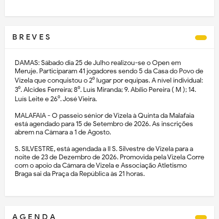
B R E V E S
DAMAS: Sábado dia 25 de Julho realizou-se o Open em
Meruje. Participaram 41 jogadores sendo 5 da Casa do Povo de
Vizela que conquistou o 2⁰ lugar por equipas. A nível individual:
3⁰. Alcides Ferreira; 8⁰. Luís Miranda; 9. Abílio Pereira ( M ); 14.
Luís Leite e 26⁰. José Vieira.
MALAFAIA - O passeio sénior de Vizela à Quinta da Malafaia
está agendado para 15 de Setembro de 2026. As inscrições
abrem na Câmara a 1 de Agosto.
S. SILVESTRE, está agendada a II S. Silvestre de Vizela para a
noite de 23 de Dezembro de 2026. Promovida pela Vizela Corre
com o apoio da Câmara de Vizela e Associação Atletismo
Braga sai da Praça da República às 21 horas.
A G E N D A