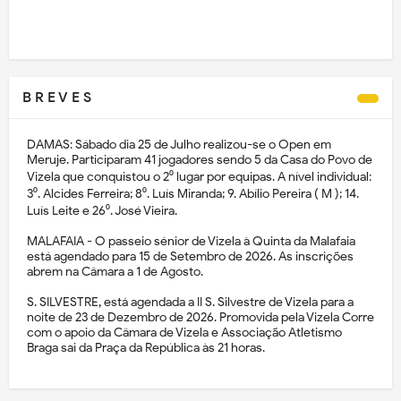
B R E V E S
DAMAS: Sábado dia 25 de Julho realizou-se o Open em
Meruje. Participaram 41 jogadores sendo 5 da Casa do Povo de
Vizela que conquistou o 2⁰ lugar por equipas. A nível individual:
3⁰. Alcides Ferreira; 8⁰. Luís Miranda; 9. Abílio Pereira ( M ); 14.
Luís Leite e 26⁰. José Vieira.
MALAFAIA - O passeio sénior de Vizela à Quinta da Malafaia
está agendado para 15 de Setembro de 2026. As inscrições
abrem na Câmara a 1 de Agosto.
S. SILVESTRE, está agendada a II S. Silvestre de Vizela para a
noite de 23 de Dezembro de 2026. Promovida pela Vizela Corre
com o apoio da Câmara de Vizela e Associação Atletismo
Braga sai da Praça da República às 21 horas.