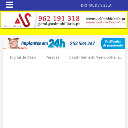
DIGITAL DE VIZELA
Digital de Vizela
Pessoas
Casal internado "reencontra-se" seis semanas depois pelo skipe