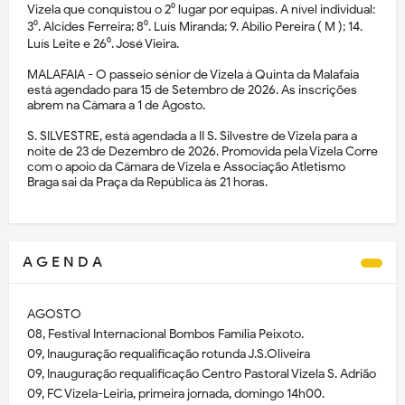
Vizela que conquistou o 2⁰ lugar por equipas. A nível individual:
3⁰. Alcides Ferreira; 8⁰. Luís Miranda; 9. Abílio Pereira ( M ); 14.
Luís Leite e 26⁰. José Vieira.
MALAFAIA - O passeio sénior de Vizela à Quinta da Malafaia
está agendado para 15 de Setembro de 2026. As inscrições
abrem na Câmara a 1 de Agosto.
S. SILVESTRE, está agendada a II S. Silvestre de Vizela para a
noite de 23 de Dezembro de 2026. Promovida pela Vizela Corre
com o apoio da Câmara de Vizela e Associação Atletismo
Braga sai da Praça da República às 21 horas.
A G E N D A
AGOSTO
08, Festival Internacional Bombos Família Peixoto.
09, Inauguração requalificação rotunda J.S.Oliveira
09, Inauguração requalificação Centro Pastoral Vizela S. Adrião
09, FC Vizela-Leiria, primeira jornada, domingo 14h00.