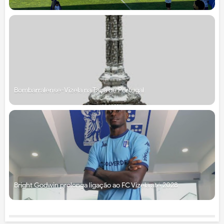
Bombarralense-Vizela na Taça de Portugal
Bright Godwin prolonga ligação ao FC Vizela até 2028