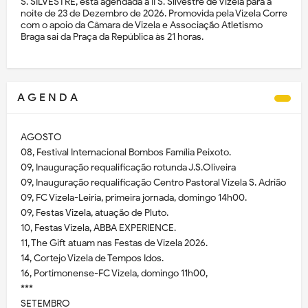
S. SILVESTRE, está agendada a II S. Silvestre de Vizela para a
noite de 23 de Dezembro de 2026. Promovida pela Vizela Corre
com o apoio da Câmara de Vizela e Associação Atletismo
Braga sai da Praça da República às 21 horas.
A G E N D A
AGOSTO
08, Festival Internacional Bombos Família Peixoto.
09, Inauguração requalificação rotunda J.S.Oliveira
09, Inauguração requalificação Centro Pastoral Vizela S. Adrião
09, FC Vizela-Leiria, primeira jornada, domingo 14h00.
09, Festas Vizela, atuação de Pluto.
10, Festas Vizela, ABBA EXPERIENCE.
11, The Gift atuam nas Festas de Vizela 2026.
14, Cortejo Vizela de Tempos Idos.
16, Portimonense-FC Vizela, domingo 11h00,
***
SETEMBRO