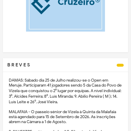
B R E V E S
DAMAS: Sábado dia 25 de Julho realizou-se o Open em
Meruje. Participaram 41 jogadores sendo 5 da Casa do Povo de
Vizela que conquistou o 2⁰ lugar por equipas. A nível individual:
3⁰. Alcides Ferreira; 8⁰. Luís Miranda; 9. Abílio Pereira ( M ); 14.
Luís Leite e 26⁰. José Vieira.
MALAFAIA - O passeio sénior de Vizela à Quinta da Malafaia
está agendado para 15 de Setembro de 2026. As inscrições
abrem na Câmara a 1 de Agosto.