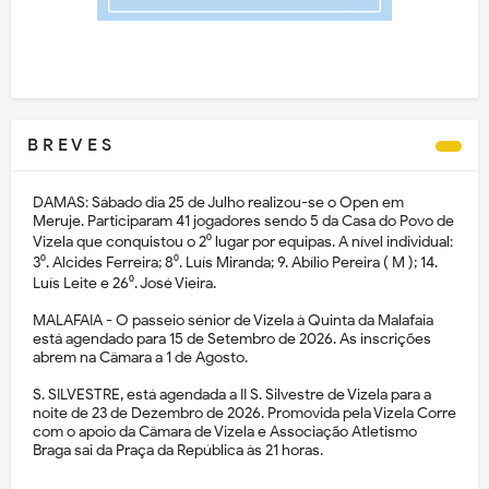
B R E V E S
DAMAS: Sábado dia 25 de Julho realizou-se o Open em
Meruje. Participaram 41 jogadores sendo 5 da Casa do Povo de
Vizela que conquistou o 2⁰ lugar por equipas. A nível individual:
3⁰. Alcides Ferreira; 8⁰. Luís Miranda; 9. Abílio Pereira ( M ); 14.
Luís Leite e 26⁰. José Vieira.
MALAFAIA - O passeio sénior de Vizela à Quinta da Malafaia
está agendado para 15 de Setembro de 2026. As inscrições
abrem na Câmara a 1 de Agosto.
S. SILVESTRE, está agendada a II S. Silvestre de Vizela para a
noite de 23 de Dezembro de 2026. Promovida pela Vizela Corre
com o apoio da Câmara de Vizela e Associação Atletismo
Braga sai da Praça da República às 21 horas.