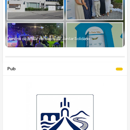
Jardins da AIREV recebem 22⁰ Jantar Solidário
Pub