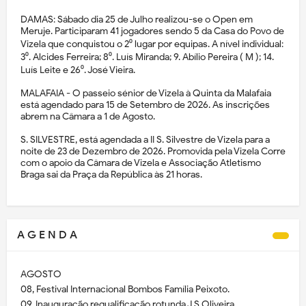
DAMAS: Sábado dia 25 de Julho realizou-se o Open em
Meruje. Participaram 41 jogadores sendo 5 da Casa do Povo de
Vizela que conquistou o 2⁰ lugar por equipas. A nível individual:
3⁰. Alcides Ferreira; 8⁰. Luís Miranda; 9. Abílio Pereira ( M ); 14.
Luís Leite e 26⁰. José Vieira.
MALAFAIA - O passeio sénior de Vizela à Quinta da Malafaia
está agendado para 15 de Setembro de 2026. As inscrições
abrem na Câmara a 1 de Agosto.
S. SILVESTRE, está agendada a II S. Silvestre de Vizela para a
noite de 23 de Dezembro de 2026. Promovida pela Vizela Corre
com o apoio da Câmara de Vizela e Associação Atletismo
Braga sai da Praça da República às 21 horas.
A G E N D A
AGOSTO
08, Festival Internacional Bombos Família Peixoto.
09, Inauguração requalificação rotunda J.S.Oliveira