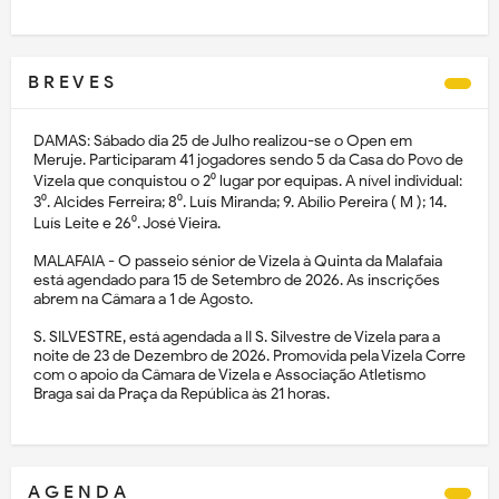
B R E V E S
DAMAS: Sábado dia 25 de Julho realizou-se o Open em
Meruje. Participaram 41 jogadores sendo 5 da Casa do Povo de
Vizela que conquistou o 2⁰ lugar por equipas. A nível individual:
3⁰. Alcides Ferreira; 8⁰. Luís Miranda; 9. Abílio Pereira ( M ); 14.
Luís Leite e 26⁰. José Vieira.
MALAFAIA - O passeio sénior de Vizela à Quinta da Malafaia
está agendado para 15 de Setembro de 2026. As inscrições
abrem na Câmara a 1 de Agosto.
S. SILVESTRE, está agendada a II S. Silvestre de Vizela para a
noite de 23 de Dezembro de 2026. Promovida pela Vizela Corre
com o apoio da Câmara de Vizela e Associação Atletismo
Braga sai da Praça da República às 21 horas.
A G E N D A