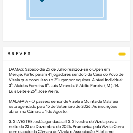
B R E V E S
DAMAS: Sábado dia 25 de Julho realizou-se o Open em
Meruje. Participaram 41 jogadores sendo 5 da Casa do Povo de
Vizela que conquistou o 2⁰ lugar por equipas. A nível individual:
3⁰. Alcides Ferreira; 8⁰. Luís Miranda; 9. Abílio Pereira ( M ); 14.
Luís Leite e 26⁰. José Vieira.
MALAFAIA - O passeio sénior de Vizela à Quinta da Malafaia
está agendado para 15 de Setembro de 2026. As inscrições
abrem na Câmara a 1 de Agosto.
S. SILVESTRE, está agendada a II S. Silvestre de Vizela para a
noite de 23 de Dezembro de 2026. Promovida pela Vizela Corre
com o apoio da Câmara de Vizela e Associação Atletismo