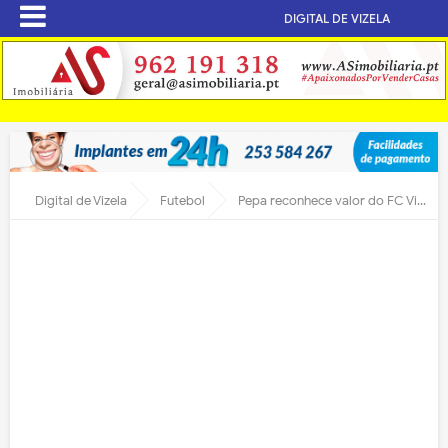
DIGITAL DE VIZELA
Digital de Vizela
Futebol
Pepa reconhece valor do FC Vizela e dá como exemplo as dificuldades que o Benfica passou ontem