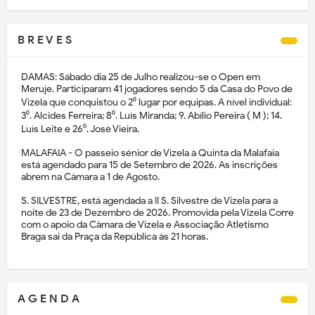
B R E V E S
DAMAS: Sábado dia 25 de Julho realizou-se o Open em
Meruje. Participaram 41 jogadores sendo 5 da Casa do Povo de
Vizela que conquistou o 2⁰ lugar por equipas. A nível individual:
3⁰. Alcides Ferreira; 8⁰. Luís Miranda; 9. Abílio Pereira ( M ); 14.
Luís Leite e 26⁰. José Vieira.
MALAFAIA - O passeio sénior de Vizela à Quinta da Malafaia
está agendado para 15 de Setembro de 2026. As inscrições
abrem na Câmara a 1 de Agosto.
S. SILVESTRE, está agendada a II S. Silvestre de Vizela para a
noite de 23 de Dezembro de 2026. Promovida pela Vizela Corre
com o apoio da Câmara de Vizela e Associação Atletismo
Braga sai da Praça da República às 21 horas.
A G E N D A