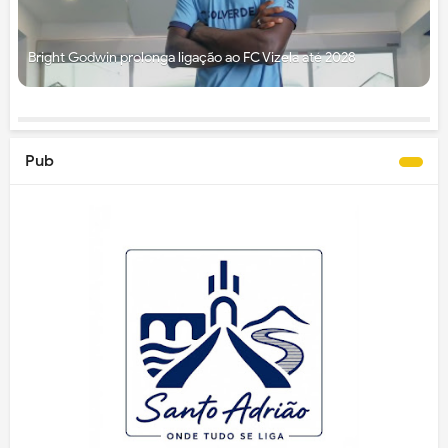
Bright Godwin prolonga ligação ao FC Vizela até 2028
Pub