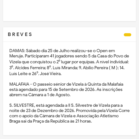
B R E V E S
DAMAS: Sábado dia 25 de Julho realizou-se o Open em
Meruje. Participaram 41 jogadores sendo 5 da Casa do Povo de
Vizela que conquistou o 2⁰ lugar por equipas. A nível individual:
3⁰. Alcides Ferreira; 8⁰. Luís Miranda; 9. Abílio Pereira ( M ); 14.
Luís Leite e 26⁰. José Vieira.
MALAFAIA - O passeio sénior de Vizela à Quinta da Malafaia
está agendado para 15 de Setembro de 2026. As inscrições
abrem na Câmara a 1 de Agosto.
S. SILVESTRE, está agendada a II S. Silvestre de Vizela para a
noite de 23 de Dezembro de 2026. Promovida pela Vizela Corre
com o apoio da Câmara de Vizela e Associação Atletismo
Braga sai da Praça da República às 21 horas.