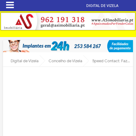
DIGITAL DE VIZELA
Digital de Vizela
Concelho de Vizela
Speed Contact: Faz valer a tua marca dinamizado em Vizela