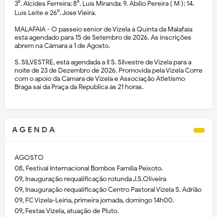
3⁰. Alcides Ferreira; 8⁰. Luís Miranda; 9. Abílio Pereira ( M ); 14.
Luís Leite e 26⁰. José Vieira.
MALAFAIA - O passeio sénior de Vizela à Quinta da Malafaia
está agendado para 15 de Setembro de 2026. As inscrições
abrem na Câmara a 1 de Agosto.
S. SILVESTRE, está agendada a II S. Silvestre de Vizela para a
noite de 23 de Dezembro de 2026. Promovida pela Vizela Corre
com o apoio da Câmara de Vizela e Associação Atletismo
Braga sai da Praça da República às 21 horas.
A G E N D A
AGOSTO
08, Festival Internacional Bombos Família Peixoto.
09, Inauguração requalificação rotunda J.S.Oliveira
09, Inauguração requalificação Centro Pastoral Vizela S. Adrião
09, FC Vizela-Leiria, primeira jornada, domingo 14h00.
09, Festas Vizela, atuação de Pluto.